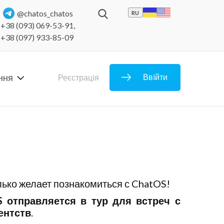
@chatos_chatos
RU
+38 (093) 069-53-91
,
+38 (097) 933-85-09
ння
Ввiйти
Реєстрацiя
лько желает познакомиться с ChatOS!
S отправляется в тур для встреч с
ентств
.