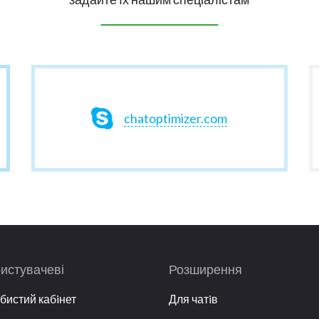
chatoptimizer.com
истувачеві
Розширення
бистий кабiнет
Для чатiв