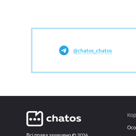
@chatos_chatos
Кор
Осо
Всі права захищено
©
2026