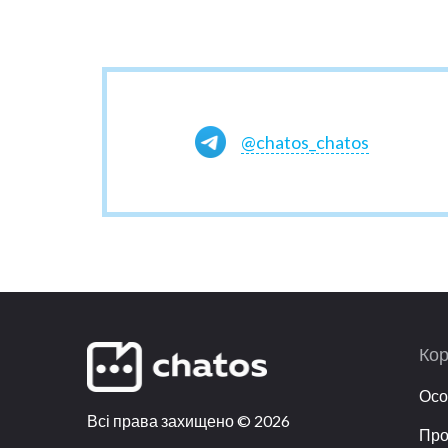
@chatos_chatos
Кор
Осо
Всі права захищено
©
2026
Про