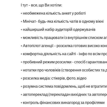
І тут – все, що Ви хотіли:
▫️ необмежена кількість анкет у роботі
▫️ Мінічат- будь-яка кількість чатів в одному вікні
▫️ найширший набір аудиторій одержувачів
▫️ можливість працювати із внутрішнім списком 
▫️ Автопілот агенції – розсилка готових високо к
▫️ комфортна діяльність на сайті - інфо по всім п
▫️ пробивний режим розсилки - спосіб гарантован
▫️ нотатки про чоловіків (створення особистих та
▫️ розсилка медіа: стікерів, фото, відео
▫️ розумна система повідомлень, щоб не втратити
▫️ автопереклад (перекладач вихідних та автопер
▫️ контроль фінансових винагород за профілями