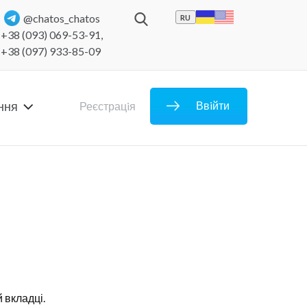
@chatos_chatos
RU
+38 (093) 069-53-91
,
+38 (097) 933-85-09
ння
Ввiйти
Реєстрацiя
 вкладці.