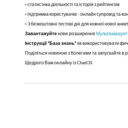
▫️ статистика діяльності та історія з рейтингом
▫️ підтримка користувачів - онлайн супровід та ко
▫️ 3 безкоштовні тестові дні для кожної нової анке
Завантажуйте
нове розширення
Мультиаккаунт 
Інструкції “База знань”
як використовувати фич
Поділіться новиною з Колегами та запускайте в
Щедрого Вам онлайну із ChatOS