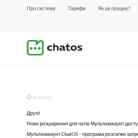
Про систему
Тарифи
Як це працює?
31.01.2023
Друзі!
Нове розширення для чатів Мультиаккаунт досту
Мультиаккаунт ChatOS – програма розсилки запрош