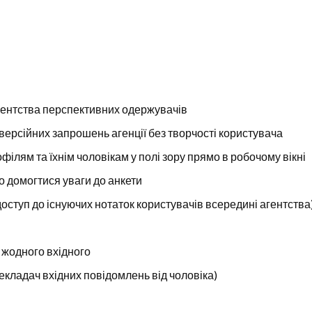
агентства перспективних одержувачів
онверсійних запрошень агенції без творчості користувача
рофілям та їхнім чоловікам у полі зору прямо в робочому вікні
о домогтися уваги до анкети
 доступ до існуючих нотаток користувачів всередині агентства
 жодного вхідного
екладач вхідних повідомлень від чоловіка)