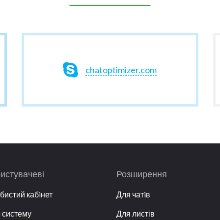
chatoptimizer.com
истувачеві
Розширення
бистий кабiнет
Для чатiв
 систему
Для листів