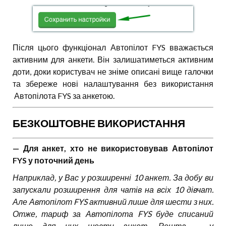
Після цього функціонал Автопілот FYS вважається
активним для анкети. Він залишатиметься активним
доти, доки користувач не зніме описані вище галочки
та збереже нові налаштування без використання
Автопілота FYS за анкетою.
БЕЗКОШТОВНЕ ВИКОРИСТАННЯ
— Для анкет, хто не використовував Автопілот
FYS у поточний день
Наприклад, у Вас у розширенні 10 анкет. За добу ви
запускали розширення для чатів на всіх 10 дівчат.
Але Автопілот FYS активний лише для шести з них.
Отже, тариф за Автопілота FYS буде списаний
лише для цих шести анкет. Решта – у