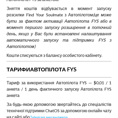
Зняття коштів відбувається в момент запуску
розсилки Find Your Soulmate з Автопілотом
(це може
бути за фактом активації Автопілота FYS або в
момент першого запуску розширення в поточний
день, якщо у Вас були встановлені налаштування
автоматичного запуску та підтримки FYS з
Автопілотом)
Кошти списуються з балансу особистого кабінету.
ТАРИФИ
АВТОПІЛОТА FYS
Тариф за використання Автопілота FYS — $0,01 / 1
анкета / 1 день фактичного запуску Автопілота FYS
анкета
За будь-якою допомогою звертайтесь до спеціалістів
технічної підтримки ChatOS за допомогою онлайн чату
на сайті або
.
Telegram месенджера