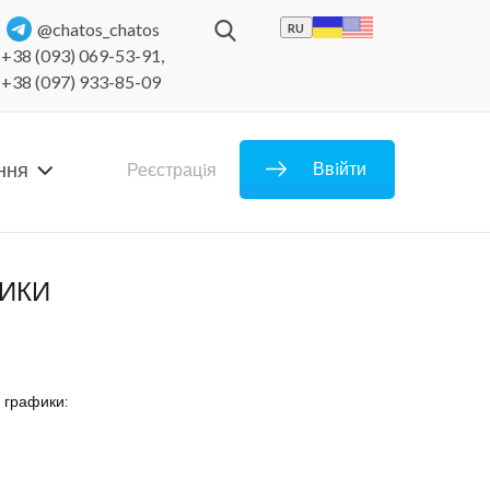
@chatos_chatos
RU
+38 (093) 069-53-91
,
+38 (097) 933-85-09
ння
Ввiйти
Реєстрацiя
ИКИ
 графики: