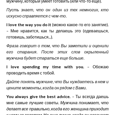
мужчину, который умеет готовить (или что-то еще).
Пусть знает, что он один из тех немногих, кто
искусно справляется с чем-то.
I love the way you do it
(можно какое-то его занятие).
– Мне нравится, как ты делаешь это (одеваешься,
готовишь, заботишься...).
Фраза говорит о том, что Вы заметили и оценили
его старания. После этих слов окрыленный
мужчина будет стараться еще больше.
I love spending my time with you.
– Обожаю
проводить время с тобой.
Дайте понять мужчине, что Вы нуждаетесь в нем и
цените моменты, когда он рядом с Вами.
You always give the best advice.
– Ты всегда даешь
мне самые лучшие советы.
Мужчина понимает, что
делает все правильно, когда его женщина приходит
к нему за советом. Но еще лучше, когда он осознает