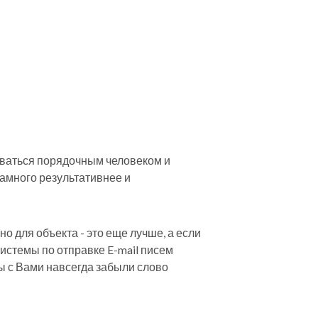
таваться порядочным человеком и
намного результативнее и
о для объекта - это еще лучше, а если
системы по отправке E-mail писем
ы с Вами навсегда забыли слово