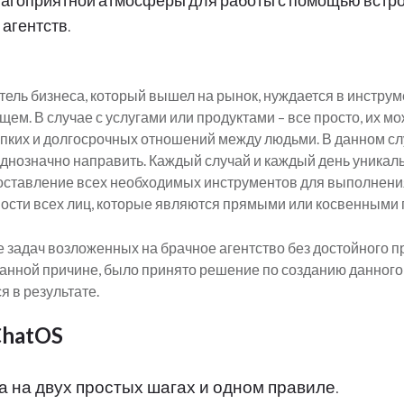
лагоприятной атмосферы для работы с помощью встр
агентств.
ель бизнеса, который вышел на рынок, нуждается в инстру
ем. В случае с услугами или продуктами – все просто, их мож
пких и долгосрочных отношений между людьми. В данном сл
однозначно направить. Каждый случай и каждый день уникал
оставление всех необходимых инструментов для выполнения
ности всех лиц, которые являются прямыми или косвенными
 задач возложенных на брачное агентство без достойного 
анной причине, было принято решение по созданию данного
ся в результате.
hatOS
 на двух простых шагах и одном правиле.