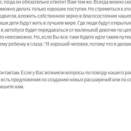
 тогда он обязательно ответит Вам тем же. Всегда можно ска
можно делать только хорошие поступки. Но стремиться к этом
одвигов, вложить собственное зерно в благосостояние нашег
аши дети будут жить в лучшем мире. Где люди будут открытым
 в автобусе будет передаваться от маленькой девочке по цеп
то невозможно. Но, если Вы все-таки будете идти таким путем
ему ребенку в глаза: “Я хороший человек, потому что я делаю
контактам. Если у Вас возникли вопросы по поводу нашего р
ас есть предложения по созданию новых расширений или по
пишите нам.