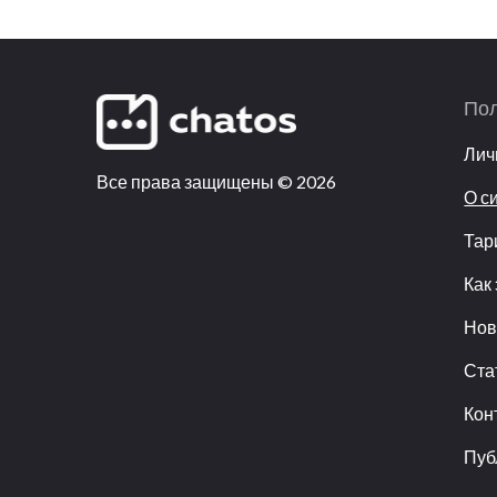
По
Лич
Все права защищены
©
2026
О с
Та
Как
Нов
Ста
Кон
Пуб