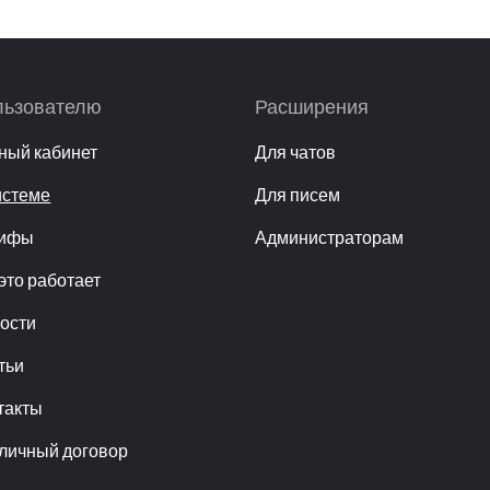
льзователю
Расширения
ный кабинет
Для чатов
истеме
Для писем
рифы
Администраторам
 это работает
ости
тьи
такты
личный договор