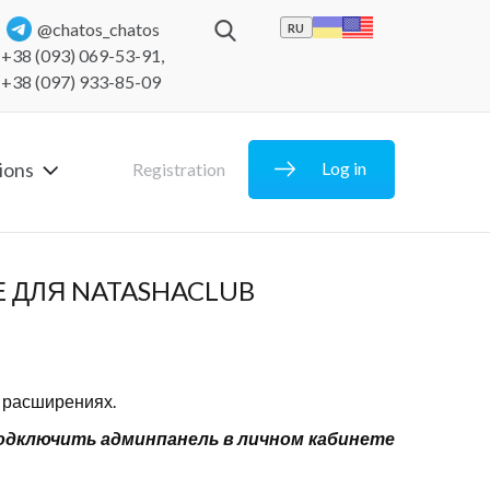
@chatos_chatos
RU
+38 (093) 069-53-91
,
+38 (097) 933-85-09
ions
Log in
Registration
 ДЛЯ NATASHACLUB
в расширениях.
подключить админпанель в личном кабинете